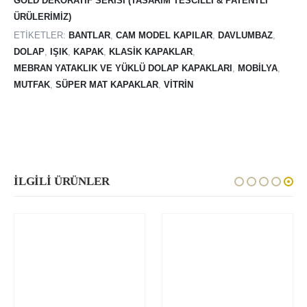
GOLD DEKORATIF SERISI (TASARIM TESCILLI & PATENTLI
ÜRÜLERIMIZ)
ETIKETLER:
BANTLAR
,
CAM MODEL KAPILAR
,
DAVLUMBAZ
,
DOLAP
,
IŞIK
,
KAPAK
,
KLASIK KAPAKLAR
,
MEBRAN YATAKLIK VE YÜKLÜ DOLAP KAPAKLARI
,
MOBILYA
,
MUTFAK
,
SÜPER MAT KAPAKLAR
,
VITRIN
İLGILI ÜRÜNLER