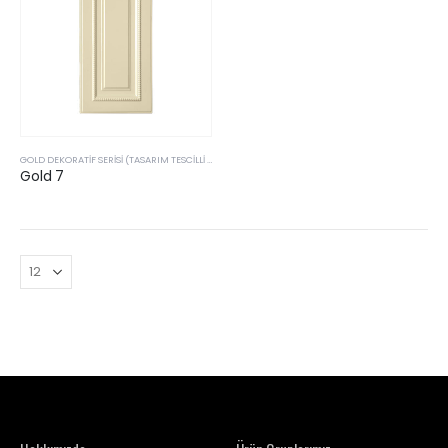
GOLD DEKORATIF SERISI (TASARIM TESCILLI & PATENTLI ÜRÜLERIMIZ)
Gold 7