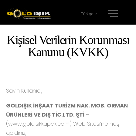
Türkçe
Kişisel Verilerin Korunması
Kanunu (KVKK)
Sayın Kullanıcı,
GOLDIŞIK İNŞAAT TURİZM NAK. MOB. ORMAN
ÜRÜNLERİ VE DIŞ TİC.LTD. ŞTİ
–
(www.goldisikkapak.com) Web Sitesi’ne hoş
geldiniz,