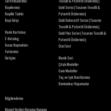
Sertifikalarımız
Tescilli & Patentli Ürülerimiz)
Bayilerimiz
Gold Serisi (Tasarım Tescilli &
Bayilik Talebi
Patentli Ürülerimiz)
Bayi Girişi
Gold Dekoratif Serisi (Tasarım
Tescilli & Patentli Ürülerimiz)
Renk Kartelası
Gold Flex Serisi (Tasarım Tescilli &
E-Katalog
Patentli Ürülerimiz)
İnsan Kaynakları
Özel Seri
Furlarımız
İletişim
Klasik Seri
Çıtalı Modeller
Cam Modeller
Taç ve Işık Bantlarımız
Davlumbaz Kapamalar
Bilgilendirme
Kişisel Verileri Koruma Kanunu