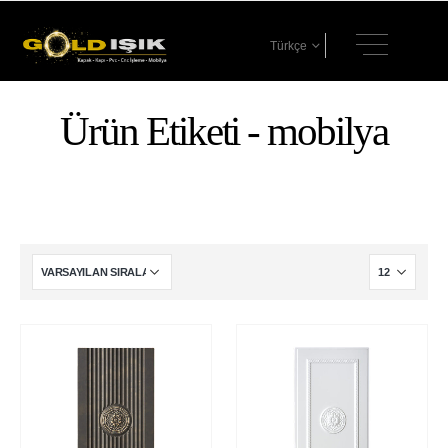
Türkçe
Ürün Etiketi - mobilya