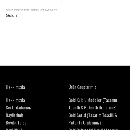
GOLD DEKORATIF SERISI (TASARIM TESCILLI & PATENTLI ÜRÜLERIMIZ)
Gold 7
Hakkımızda
Ürün Gruplarımız
Hakkımızda
Gold Kulplu Modeller (Tasarım
Sertifikalarımız
Tescilli & Patentli Ürülerimiz)
Bayilerimiz
Gold Serisi (Tasarım Tescilli &
Bayilik Talebi
Patentli Ürülerimiz)
Bayi Girişi
Gold Dekoratif Serisi (Tasarım