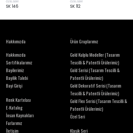
ÖZEL SERI
ÖZEL SERI
SK 146
SK 112
Hakkımızda
Ürün Gruplarımız
Hakkımızda
Gold Kulplu Modeller (Tasarım
Sertifikalarımız
Tescilli & Patentli Ürülerimiz)
Bayilerimiz
Gold Serisi (Tasarım Tescilli &
Bayilik Talebi
Patentli Ürülerimiz)
Bayi Girişi
Gold Dekoratif Serisi (Tasarım
Tescilli & Patentli Ürülerimiz)
Renk Kartelası
Gold Flex Serisi (Tasarım Tescilli &
E-Katalog
Patentli Ürülerimiz)
İnsan Kaynakları
Özel Seri
Furlarımız
İletişim
Klasik Seri