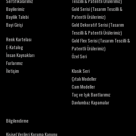
Sertifikalarımız
Tescilli & Patentli Ürülerimiz)
Bayilerimiz
Gold Serisi (Tasarım Tescilli &
Bayilik Talebi
Patentli Ürülerimiz)
Bayi Girişi
Gold Dekoratif Serisi (Tasarım
Tescilli & Patentli Ürülerimiz)
Renk Kartelası
Gold Flex Serisi (Tasarım Tescilli &
E-Katalog
Patentli Ürülerimiz)
İnsan Kaynakları
Özel Seri
Furlarımız
İletişim
Klasik Seri
Çıtalı Modeller
Cam Modeller
Taç ve Işık Bantlarımız
Davlumbaz Kapamalar
Bilgilendirme
Kişisel Verileri Koruma Kanunu